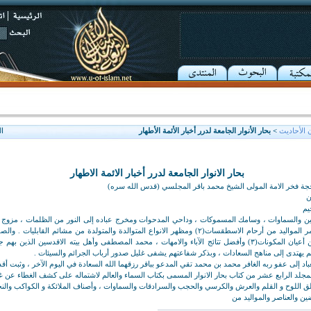
 الأحاديث
> بحار الأنوار الجامعة لدرر أخبار الأئمة الأطهار
ا
بحار الانوار الجامعة لدرر أخبار الائمة الاطهار
الحجة فخر الامة المولى الشيخ محمد باقر المجلسي (قدس الله سره)
ن
يم
امهات السفليات ومثمر المواليد من أرحام الاسطقسات(٢) ومظهر الانواع المتوالدة والمتولدة من مشائم القا
الخلائق والبريات وعين أعيان المكونات(٣) وأفضل تتائج الآباء والامهات ، محمد المصطفى وأهل بيته الاقدسين الذي
هم يهتدى إلى مناهج السعادات ، وبذكر شفاعتهم يشفى غليل صدور أرباب الجرائم والسيئات .
عباد إلى عفو ربه الغافر محمد بن محمد تقي المدعو بباقر رزقهما الله السعادة في اليوم الآخر ، وثبت أق
: هذا هو المجلد الرابع عشر من كتاب بحار الانوار المسمى بكتاب السماء والعالم لاشتماله على كشف الغطاء عن
خلق اللوح و القلم والعرش والكرسي والحجب والسرادقات والسماوات ، وأصناف الملائكة و الكواكب والن
ضين والعناصر والمواليد من