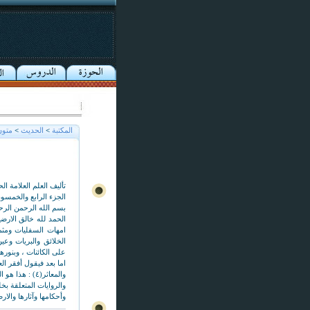
المكتبة
>
الحديث
>
متون
تأليف العلم العلامة 
الجزء الرابع والخمسو
بسم الله الرحمن الرح
على الكائنات ، وبنور
اما بعد فيقول أفقر ال
والمعاثر(٤) 
والروايات المتعلقة ب
وأحكامها وآثارها والار