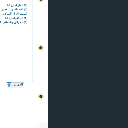
(١) العلويات(خ ل) .
(٢) الاسطقس : لغة يونانية معناها بالعربية الاصل ، وفي اصطلاح الفلاسفة الطبيعيين
أبسط أجزاء المركب .
(٣) المكنونات(خ ل) .
(٤) المزالق والمعاثر : المواضع التى تزل فيها الاقدام .
الفهرس