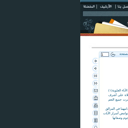
لصفحة
الحمد لله خالق الارضين والسماوات ، وسامك المسموكات ، وداحي المدحوات ومخرج عباده إلى النور من الظلمات ، مزوج الآباء العلوية(١)
بليات . والصلاة على أشرف
ن بهم جرت جميع النعم
دامهما في المزالق
 غوامض أسرار الآيات
جوم وصفاتها