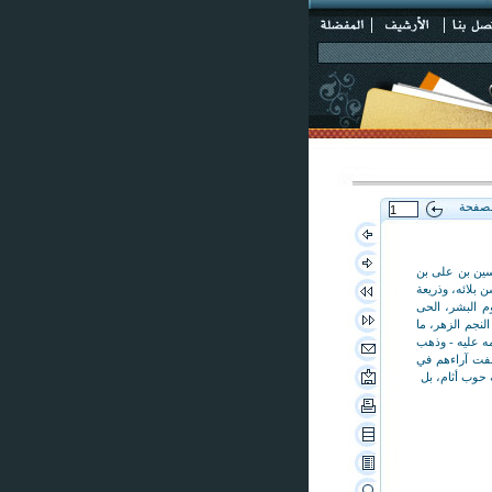
لصفحة
سين بن على بن
 بلائه، وذريعة
على علوم البشر، الحى
ن آله النجم الزهر، ما
مه عليه - وذهب
لفت آراءهم في
ه حوب أثام، بل