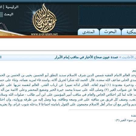
 الأحاديث
> عمدة عيون صحاح الأخبار في مناقب إمام الأبرار
ا
يم
وحد العالم الامام الفقيه شمس الدين شرف الاسلام سديد النطق أبو الحسين يحيى بن الحسن بن الح
دي الحلى ضاعف الله سعده، قال: الحمد لله شكرا لجزيل آلائه، واستدعاء لمزيد نعمائه، وثناء على حسن
إلى الواجب من ثنائه، وذخيرة معدودة (١) ليوم لقائه، القادر لذاته تمييزا عن ارباب القدر، العالم لنفسه تنزيها 
الموجود أزلا وأبدا ترفعا عن شوائب الغير (٢) وصلى الله على سيدنا محمد خيرة الخير وشفيع المحشر وعلى الائمة م
عد: فانه لما كثر اختلاص الخاص والعام في مناقب أمير المؤمنين على ابن أبى طالب - صلوات الله وسلا
هب، وصنف كل فريق من مناقبه على قدر وسعه وطاقته. وما وصل إليه من طرقه وروايته، وان اخت
قديم وتأخير مع أن سائر أهل الاسلام مجمعون على القول بامامته اجماعا لا يدخله شوب غرام، ولا يعتري