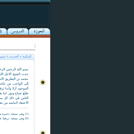
المكتبة
>
الحديث
>
متون
بسم الله الرحمن الرح
حدث الشيخ الاجل الا
محمد بن البطريق الاس
طلع صباح ونور. اما ب
الناس في ذلك كل مذ
الاعتقاد لامامته من ت
(١) وفى نسخة: ذخيرة معدة
(٢) وفى نسخة: ترفعا عن سوء الغير (*).