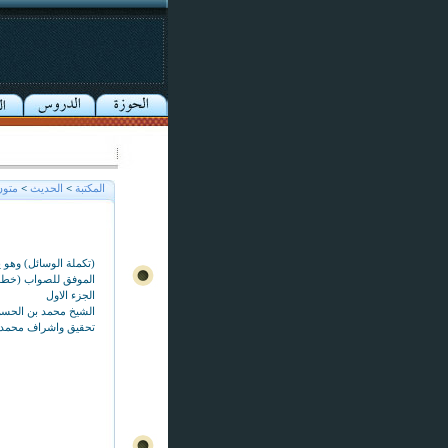
المكتبة
>
الحديث
>
متون
(تكملة الوسائل) وهو ي
الموفق للصواب (خط
الجزء الاول
الشيخ محمد بن الحسن
تحقيق واشراف محمد ب