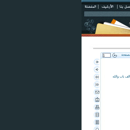
لصفحة
الف باب والله